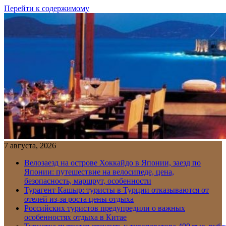
Перейти к содержимому
7 августа, 2026
Велозаезд на острове Хоккайдо в Японии, заезд по
Японии: путешествие на велосипеде, цена,
безопасность, маршрут, особенности
Турагент Кашыр: туристы в Турции отказываются от
отелей из-за роста цены отдыха
Российских туристов предупредили о важных
особенностях отдыха в Китае