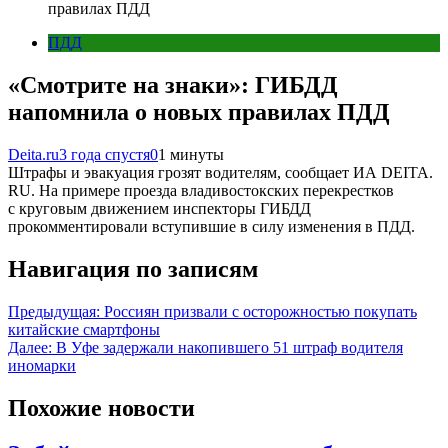
правилах ПДД
ПДД
«Смотрите на знаки»: ГИБДД
напомнила о новых правилах ПДД
Deita.ru
3 года спустя
0
1 минуты
Штрафы и эвакуация грозят водителям, сообщает ИА DEITA.
RU. На примере проезда владивостокских перекрестков
с круговым движением инспекторы ГИБДД
прокомментировали вступившие в силу изменения в ПДД.
Навигация по записям
Предыдущая:
Россиян призвали с осторожностью покупать
китайские смартфоны
Далее:
В Уфе задержали накопившего 51 штраф водителя
иномарки
Похожие новости