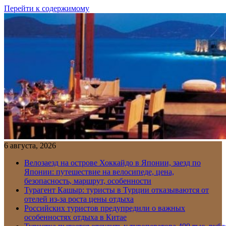
Перейти к содержимому
6 августа, 2026
Велозаезд на острове Хоккайдо в Японии, заезд по
Японии: путешествие на велосипеде, цена,
безопасность, маршрут, особенности
Турагент Кашыр: туристы в Турции отказываются от
отелей из-за роста цены отдыха
Российских туристов предупредили о важных
особенностях отдыха в Китае