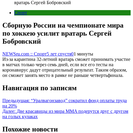
вратарь Сергей Бобровский
Спорт
Сборную России на чемпионате мира
по хоккею усилит вратарь Сергей
Бобровский
NEWSru.com :: Спорт
5 лет спустя
0
1 минуты
Из-за карантина 32-летний вратарь сможет принимать участие
в матчах только через семь дней, если все его тесты на
коронавирус дадут отрицательный результат. Таким образом,
он сможет занять место в рамке не раньше четвертьфинала.
Навигация по записям
Предыдущая:
“Уралвагонзавод” сократил фонд оплаты труда
на 20%
Далее:
Две красавицы из мира MMA подерутся друг с другом
на голых кулаках
Похожие новости