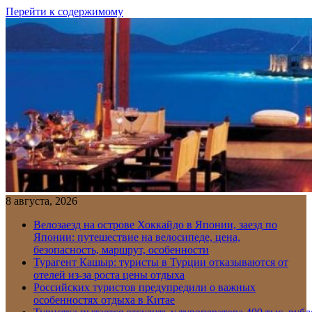
Перейти к содержимому
8 августа, 2026
Велозаезд на острове Хоккайдо в Японии, заезд по
Японии: путешествие на велосипеде, цена,
безопасность, маршрут, особенности
Турагент Кашыр: туристы в Турции отказываются от
отелей из-за роста цены отдыха
Российских туристов предупредили о важных
особенностях отдыха в Китае