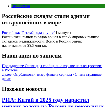
Экономика
Российские склады стали одними
из крупнейших в мире
Российская Газета
2 года спустя
0
1 минуты
Российский рынок складов вошел в топ-5 мировых рынков
складской недвижимости. Всего в России сейчас
насчитывается 55,6 млн кв.
Навигация по записям
Предыдущая:
Очевидцы сообщили о взрыве на электросетях
в Ростове
Далее:
Опубликован тизер финала сериала «Очень странные
дела»
Похожие новости
РИА: Китай в 2025 году нарастил
импорт золота из России до рекордных