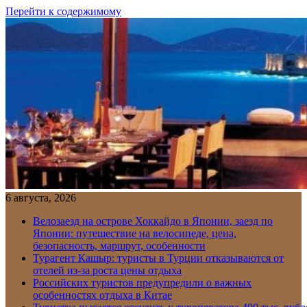
Перейти к содержимому
6 августа, 2026
Велозаезд на острове Хоккайдо в Японии, заезд по
Японии: путешествие на велосипеде, цена,
безопасность, маршрут, особенности
Турагент Кашыр: туристы в Турции отказываются от
отелей из-за роста цены отдыха
Российских туристов предупредили о важных
особенностях отдыха в Китае