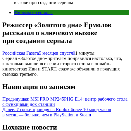
вызове при создании сериала
Фильмы и сериалы
Режиссер «Золотого дна» Ермолов
рассказал о ключевом вызове
при создании сериала
Российская Газета
5 месяцев спустя
0
1 минуты
Сериал «Золотое дно» зрителям понравился настолько, что,
как только вышли все серии второго сезона в онлайн-
кинотеатрах Иви и START, сразу же объявили о грядущих
съемках третьего.
Навигация по записям
Предыдущая:
MSI PRO MP245PHG E14: центр рабочего стола
с функциями док-станции
Далее:
Игроки проводят в Roblox более 10 млрд часов
в месяц — больше, чем в PlayStation и Steam
Похожие новости