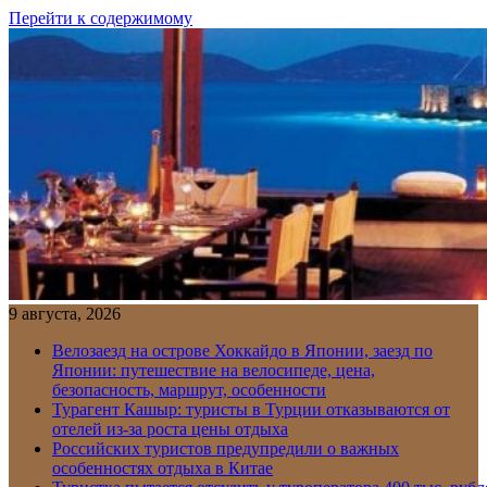
Перейти к содержимому
9 августа, 2026
Велозаезд на острове Хоккайдо в Японии, заезд по
Японии: путешествие на велосипеде, цена,
безопасность, маршрут, особенности
Турагент Кашыр: туристы в Турции отказываются от
отелей из-за роста цены отдыха
Российских туристов предупредили о важных
особенностях отдыха в Китае