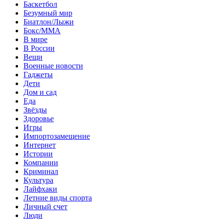
Баскетбол
Безумный мир
Биатлон/Лыжи
Бокс/MMA
В мире
В России
Вещи
Военные новости
Гаджеты
Дети
Дом и сад
Еда
Звёзды
Здоровье
Игры
Импортозамещение
Интернет
Истории
Компании
Криминал
Культура
Лайфхаки
Летние виды спорта
Личный счет
Люди