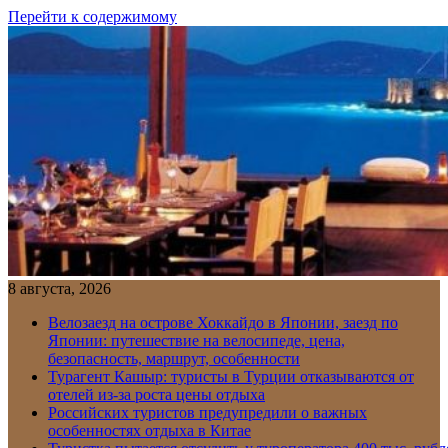
Перейти к содержимому
8 августа, 2026
Велозаезд на острове Хоккайдо в Японии, заезд по
Японии: путешествие на велосипеде, цена,
безопасность, маршрут, особенности
Турагент Кашыр: туристы в Турции отказываются от
отелей из-за роста цены отдыха
Российских туристов предупредили о важных
особенностях отдыха в Китае