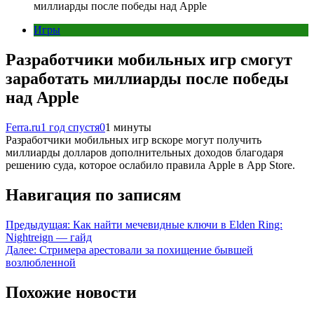
миллиарды после победы над Apple
Игры
Разработчики мобильных игр смогут
заработать миллиарды после победы
над Apple
Ferra.ru
1 год спустя
0
1 минуты
Разработчики мобильных игр вскоре могут получить
миллиарды долларов дополнительных доходов благодаря
решению суда, которое ослабило правила Apple в App Store.
Навигация по записям
Предыдущая:
Как найти мечевидные ключи в Elden Ring:
Nightreign — гайд
Далее:
Стримера арестовали за похищение бывшей
возлюбленной
Похожие новости