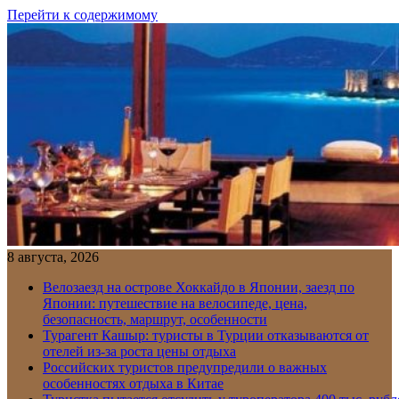
Перейти к содержимому
8 августа, 2026
Велозаезд на острове Хоккайдо в Японии, заезд по
Японии: путешествие на велосипеде, цена,
безопасность, маршрут, особенности
Турагент Кашыр: туристы в Турции отказываются от
отелей из-за роста цены отдыха
Российских туристов предупредили о важных
особенностях отдыха в Китае