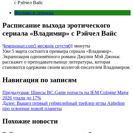
с Рэйчел Вайс
Фильмы и сериалы
Расписание выхода эротического
сериала «Владимир» с Рэйчел Вайс
Чемпионат.com
5 месяцев спустя
0
1 минуты
Уже 5 марта состоится премьера сериала «Владимир».
Экранизация одноимённого романа Джулии Мэй Джонас
расскажет о преподавательнице литературы, которая
становится одержима своим коллегой-писателем Владимиром.
Навигация по записям
Предыдущая:
Шансы BC.Game попасть на IEM Cologne Major
2026 упали до 17%
Далее:
Вышел первый геймплейный трейлер игры Aphelion
про освоение новой планеты
Похожие новости