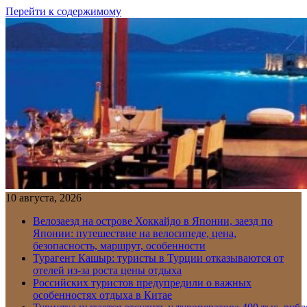
Перейти к содержимому
10 августа, 2026
Велозаезд на острове Хоккайдо в Японии, заезд по
Японии: путешествие на велосипеде, цена,
безопасность, маршрут, особенности
Турагент Кашыр: туристы в Турции отказываются от
отелей из-за роста цены отдыха
Российских туристов предупредили о важных
особенностях отдыха в Китае