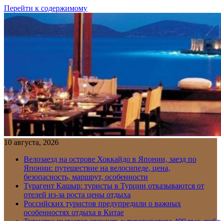
Перейти к содержимому
10 августа, 2026
Велозаезд на острове Хоккайдо в Японии, заезд по
Японии: путешествие на велосипеде, цена,
безопасность, маршрут, особенности
Турагент Кашыр: туристы в Турции отказываются от
отелей из-за роста цены отдыха
Российских туристов предупредили о важных
особенностях отдыха в Китае