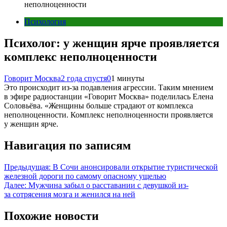
неполноценности
Психология
Психолог: у женщин ярче проявляется
комплекс неполноценности
Говорит Москва
2 года спустя
0
1 минуты
Это происходит из-за подавления агрессии. Таким мнением
в эфире радиостанции «Говорит Москва» поделилась Елена
Соловьёва. «Женщины больше страдают от комплекса
неполноценности. Комплекс неполноценности проявляется
у женщин ярче.
Навигация по записям
Предыдущая:
В Сочи анонсировали открытие туристической
железной дороги по самому опасному ущелью
Далее:
Мужчина забыл о расставании с девушкой из-
за сотрясения мозга и женился на ней
Похожие новости