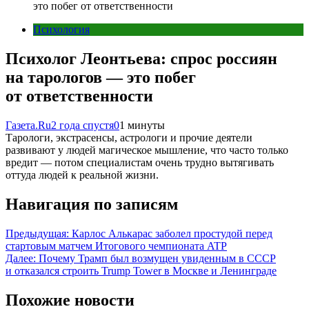
это побег от ответственности
Психология
Психолог Леонтьева: спрос россиян
на тарологов — это побег
от ответственности
Газета.Ru
2 года спустя
0
1 минуты
Тарологи, экстрасенсы, астрологи и прочие деятели
развивают у людей магическое мышление, что часто только
вредит — потом специалистам очень трудно вытягивать
оттуда людей к реальной жизни.
Навигация по записям
Предыдущая:
Карлос Алькарас заболел простудой перед
стартовым матчем Итогового чемпионата ATP
Далее:
Почему Трамп был возмущен увиденным в СССР
и отказался строить Trump Tower в Москве и Ленинграде
Похожие новости