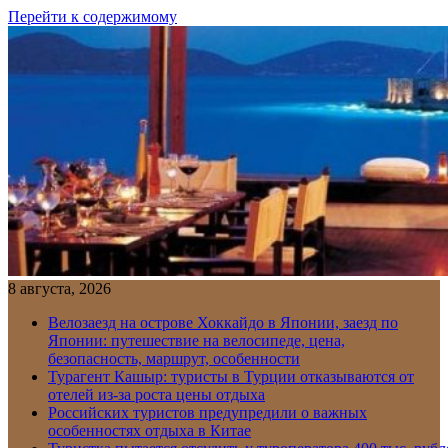
Перейти к содержимому
8 августа, 2026
Велозаезд на острове Хоккайдо в Японии, заезд по
Японии: путешествие на велосипеде, цена,
безопасность, маршрут, особенности
Турагент Кашыр: туристы в Турции отказываются от
отелей из-за роста цены отдыха
Российских туристов предупредили о важных
особенностях отдыха в Китае