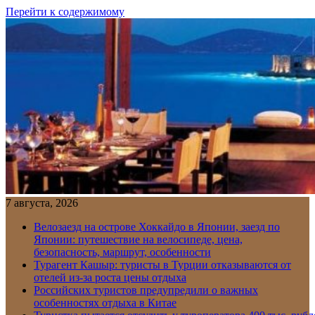
Перейти к содержимому
7 августа, 2026
Велозаезд на острове Хоккайдо в Японии, заезд по
Японии: путешествие на велосипеде, цена,
безопасность, маршрут, особенности
Турагент Кашыр: туристы в Турции отказываются от
отелей из-за роста цены отдыха
Российских туристов предупредили о важных
особенностях отдыха в Китае