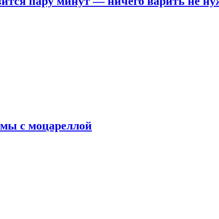
овится пару минут — ничего варить не н
рмы с моцареллой