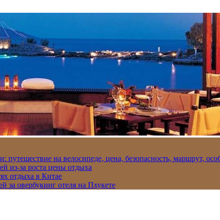
и: путешествие на велосипеде, цена, безопасность, маршрут, ос
ей из-за роста цены отдыха
ях отдыха в Китае
ей за овербукинг отеля на Пхукете