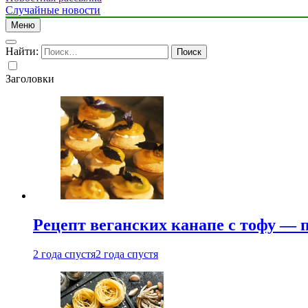
Случайные новости
Меню
Найти:
Заголовки
Рецепт веганских канапе с тофу — 
2 года спустя
2 года спустя