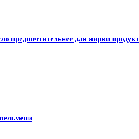
сло предпочтительнее для жарки продук
 пельмени