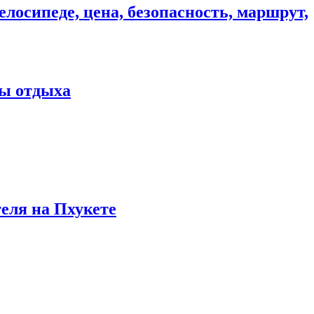
елосипеде, цена, безопасность, маршрут,
ны отдыха
теля на Пхукете