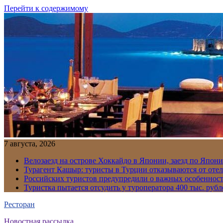
Перейти к содержимому
7 августа, 2026
Велозаезд на острове Хоккайдо в Японии, заезд по Япони
Турагент Кашыр: туристы в Турции отказываются от отел
Российских туристов предупредили о важных особенност
Туристка пытается отсудить у туроператора 400 тыс. рубл
Ресторан
Новостная рассылка