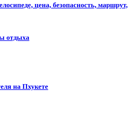
елосипеде, цена, безопасность, маршрут,
ны отдыха
теля на Пхукете