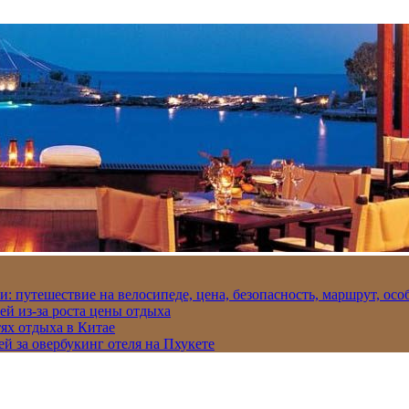
и: путешествие на велосипеде, цена, безопасность, маршрут, ос
ей из-за роста цены отдыха
ях отдыха в Китае
ей за овербукинг отеля на Пхукете