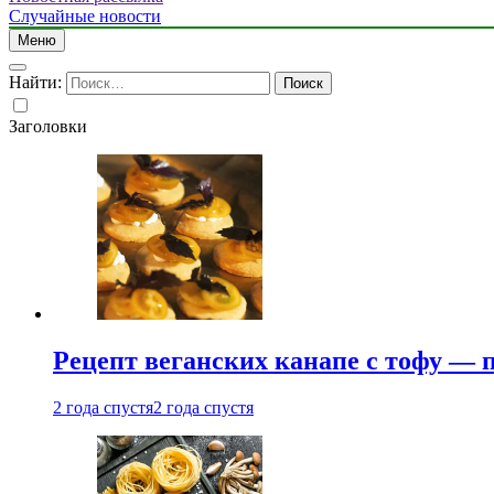
Случайные новости
Меню
Найти:
Заголовки
Рецепт веганских канапе с тофу — 
2 года спустя
2 года спустя