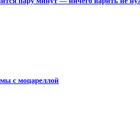
овится пару минут — ничего варить не н
рмы с моцареллой