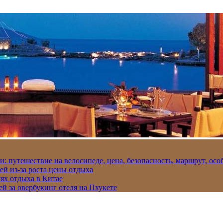
и: путешествие на велосипеде, цена, безопасность, маршрут, ос
ей из-за роста цены отдыха
ях отдыха в Китае
ей за овербукинг отеля на Пхукете