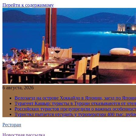
Перейти к содержимому
6 августа, 2026
Велозаезд на острове Хоккайдо в Японии, заезд по Япони
Турагент Кашыр: туристы в Турции отказываются от отел
Российских туристов предупредили о важных особенност
Туристка пытается отсудить у туроператора 400 тыс. рубл
Ресторан
Новостная рассылка