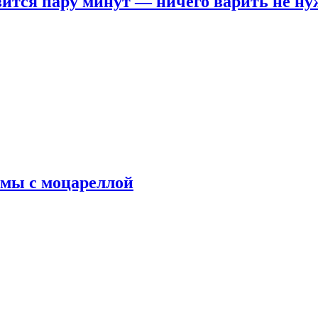
овится пару минут — ничего варить не н
рмы с моцареллой