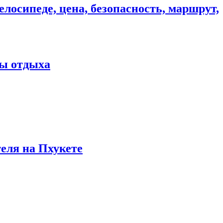
елосипеде, цена, безопасность, маршрут,
ны отдыха
теля на Пхукете