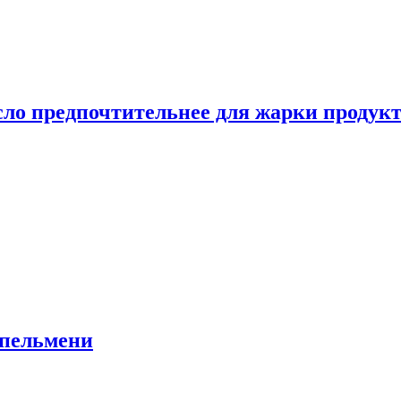
сло предпочтительнее для жарки продук
 пельмени