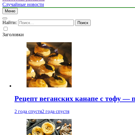
Случайные новости
Меню
Найти:
Заголовки
Рецепт веганских канапе с тофу — 
2 года спустя
2 года спустя