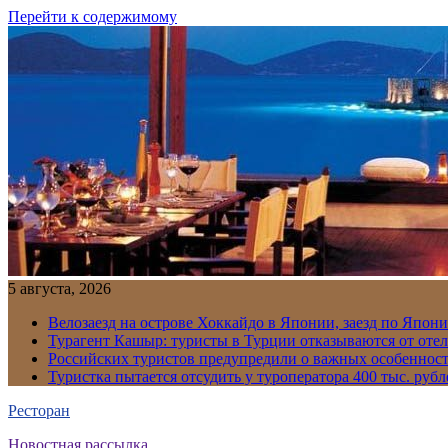
Перейти к содержимому
5 августа, 2026
Велозаезд на острове Хоккайдо в Японии, заезд по Япони
Турагент Кашыр: туристы в Турции отказываются от отел
Российских туристов предупредили о важных особенност
Туристка пытается отсудить у туроператора 400 тыс. рубл
Ресторан
Новостная рассылка