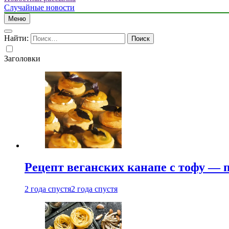
Случайные новости
Меню
Найти:
Заголовки
Рецепт веганских канапе с тофу — 
2 года спустя
2 года спустя