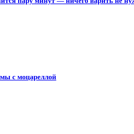
овится пару минут — ничего варить не н
рмы с моцареллой