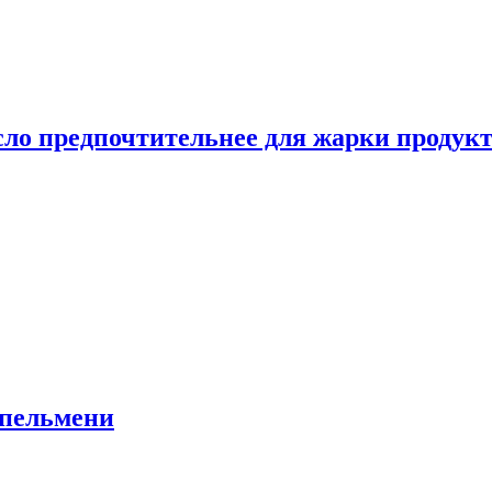
сло предпочтительнее для жарки продук
 пельмени