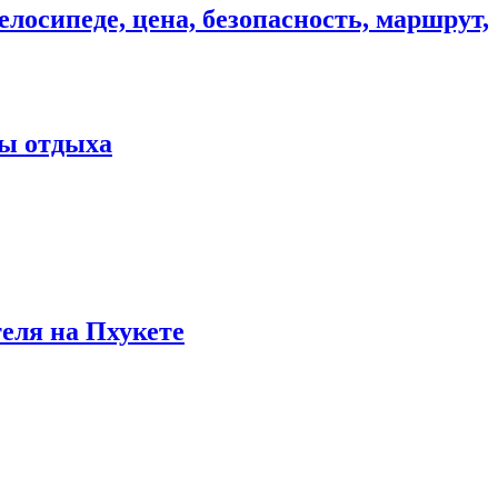
елосипеде, цена, безопасность, маршрут,
ны отдыха
теля на Пхукете