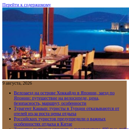
Перейти к содержимому
9 августа, 2026
Велозаезд на острове Хоккайдо в Японии, заезд по
Японии: путешествие на велосипеде, цена,
безопасность, маршрут, особенности
Турагент Кашыр: туристы в Турции отказываются от
отелей из-за роста цены отдыха
Российских туристов предупредили о важных
особенностях отдыха в Китае