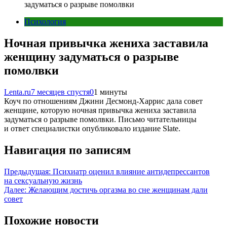
задуматься о разрыве помолвки
Психология
Ночная привычка жениха заставила
женщину задуматься о разрыве
помолвки
Lenta.ru
7 месяцев спустя
0
1 минуты
Коуч по отношениям Джини Десмонд-Харрис дала совет
женщине, которую ночная привычка жениха заставила
задуматься о разрыве помолвки. Письмо читательницы
и ответ специалистки опубликовало издание Slate.
Навигация по записям
Предыдущая:
Психиатр оценил влияние антидепрессантов
на сексуальную жизнь
Далее:
Желающим достичь оргазма во сне женщинам дали
совет
Похожие новости