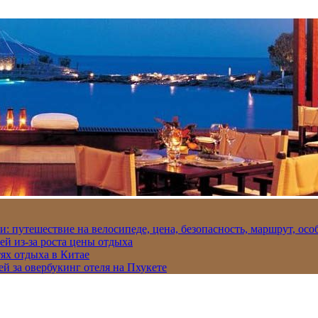
и: путешествие на велосипеде, цена, безопасность, маршрут, ос
ей из-за роста цены отдыха
ях отдыха в Китае
ей за овербукинг отеля на Пхукете