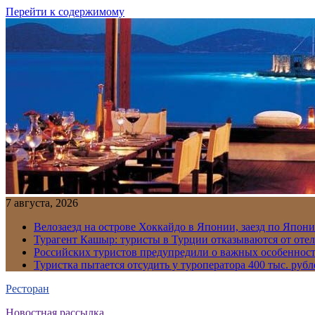
Перейти к содержимому
7 августа, 2026
Велозаезд на острове Хоккайдо в Японии, заезд по Япони
Турагент Кашыр: туристы в Турции отказываются от отел
Российских туристов предупредили о важных особенност
Туристка пытается отсудить у туроператора 400 тыс. рубл
Ресторан
Новостная рассылка