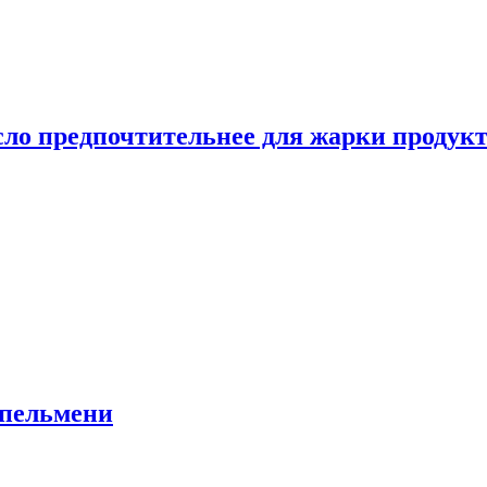
сло предпочтительнее для жарки продук
 пельмени