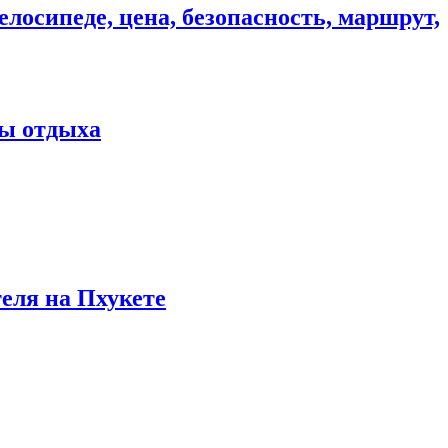
елосипеде, цена, безопасность, маршрут,
ны отдыха
теля на Пхукете