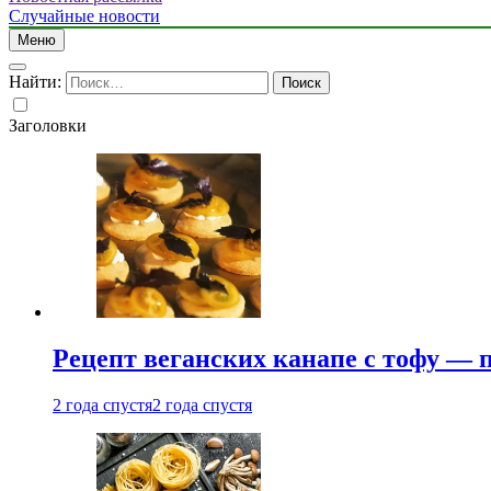
Случайные новости
Меню
Найти:
Заголовки
Рецепт веганских канапе с тофу — 
2 года спустя
2 года спустя