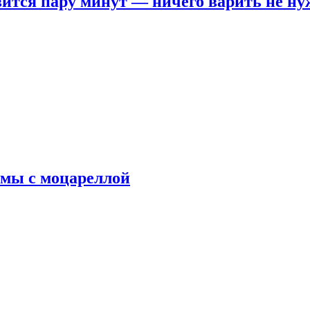
овится пару минут — ничего варить не н
рмы с моцареллой