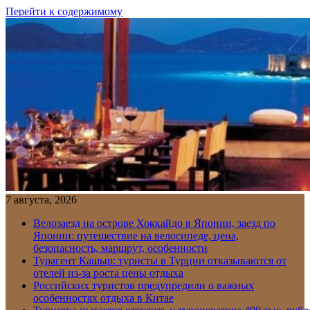
Перейти к содержимому
7 августа, 2026
Велозаезд на острове Хоккайдо в Японии, заезд по
Японии: путешествие на велосипеде, цена,
безопасность, маршрут, особенности
Турагент Кашыр: туристы в Турции отказываются от
отелей из-за роста цены отдыха
Российских туристов предупредили о важных
особенностях отдыха в Китае