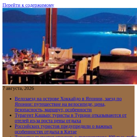
Перейти к содержимому
7 августа, 2026
Велозаезд на острове Хоккайдо в Японии, заезд по
Японии: путешествие на велосипеде, цена,
безопасность, маршрут, особенности
Турагент Кашыр: туристы в Турции отказываются от
отелей из-за роста цены отдыха
Российских туристов предупредили о важных
особенностях отдыха в Китае