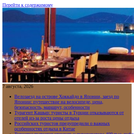
Перейти к содержимому
7 августа, 2026
Велозаезд на острове Хоккайдо в Японии, заезд по
Японии: путешествие на велосипеде, цена,
безопасность, маршрут, особенности
Турагент Кашыр: туристы в Турции отказываются от
отелей из-за роста цены отдыха
Российских туристов предупредили о важных
особенностях отдыха в Китае