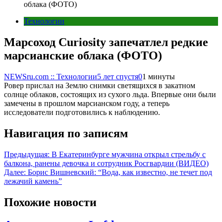
облака (ФОТО)
Технологии
Марсоход Curiosity запечатлел редкие
марсианские облака (ФОТО)
NEWSru.com :: Технологии
5 лет спустя
0
1 минуты
Ровер прислал на Землю снимки светящихся в закатном
солнце облаков, состоящих из сухого льда. Впервые они были
замечены в прошлом марсианском году, а теперь
исследователи подготовились к наблюдению.
Навигация по записям
Предыдущая:
В Екатеринбурге мужчина открыл стрельбу с
балкона, ранены девочка и сотрудник Росгвардии (ВИДЕО)
Далее:
Борис Вишневский: “Вода, как известно, не течет под
лежачий камень”
Похожие новости