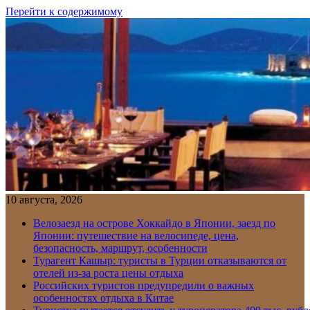
Перейти к содержимому
10 августа, 2026
Велозаезд на острове Хоккайдо в Японии, заезд по
Японии: путешествие на велосипеде, цена,
безопасность, маршрут, особенности
Турагент Кашыр: туристы в Турции отказываются от
отелей из-за роста цены отдыха
Российских туристов предупредили о важных
особенностях отдыха в Китае