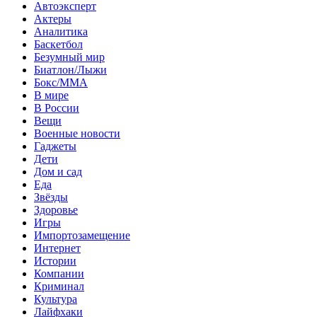
Автоэксперт
Актеры
Аналитика
Баскетбол
Безумный мир
Биатлон/Лыжи
Бокс/MMA
В мире
В России
Вещи
Военные новости
Гаджеты
Дети
Дом и сад
Еда
Звёзды
Здоровье
Игры
Импортозамещение
Интернет
Истории
Компании
Криминал
Культура
Лайфхаки