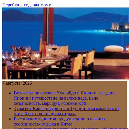
Перейти к содержимому
7 августа, 2026
Велозаезд на острове Хоккайдо в Японии, заезд по
Японии: путешествие на велосипеде, цена,
безопасность, маршрут, особенности
Турагент Кашыр: туристы в Турции отказываются от
отелей из-за роста цены отдыха
Российских туристов предупредили о важных
особенностях отдыха в Китае