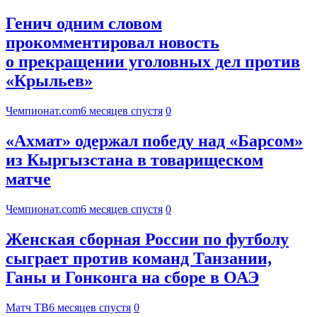
Генич одним словом
прокомментировал новость
о прекращении уголовных дел против
«Крыльев»
Чемпионат.com
6 месяцев спустя
0
«Ахмат» одержал победу над «Барсом»
из Кыргызстана в товарищеском
матче
Чемпионат.com
6 месяцев спустя
0
Женская сборная России по футболу
сыграет против команд Танзании,
Ганы и Гонконга на сборе в ОАЭ
Матч ТВ
6 месяцев спустя
0