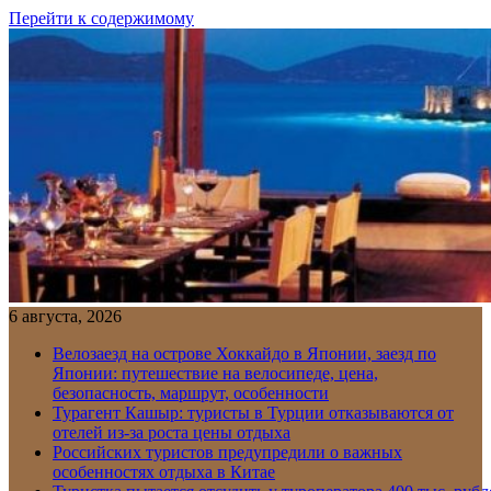
Перейти к содержимому
6 августа, 2026
Велозаезд на острове Хоккайдо в Японии, заезд по
Японии: путешествие на велосипеде, цена,
безопасность, маршрут, особенности
Турагент Кашыр: туристы в Турции отказываются от
отелей из-за роста цены отдыха
Российских туристов предупредили о важных
особенностях отдыха в Китае