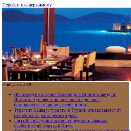
Перейти к содержимому
8 августа, 2026
Велозаезд на острове Хоккайдо в Японии, заезд по
Японии: путешествие на велосипеде, цена,
безопасность, маршрут, особенности
Турагент Кашыр: туристы в Турции отказываются от
отелей из-за роста цены отдыха
Российских туристов предупредили о важных
особенностях отдыха в Китае