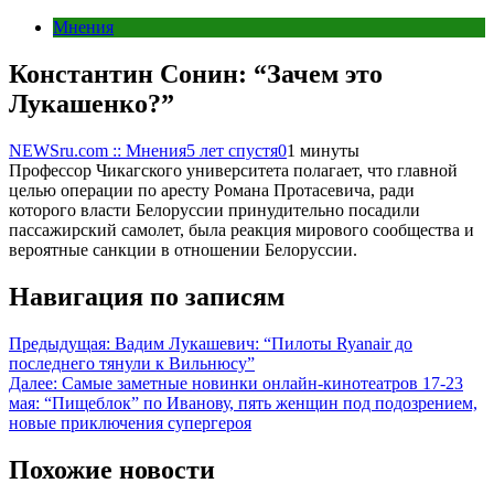
Мнения
Константин Сонин: “Зачем это
Лукашенко?”
NEWSru.com :: Мнения
5 лет спустя
0
1 минуты
Профессор Чикагского университета полагает, что главной
целью операции по аресту Романа Протасевича, ради
которого власти Белоруссии принудительно посадили
пассажирский самолет, была реакция мирового сообщества и
вероятные санкции в отношении Белоруссии.
Навигация по записям
Предыдущая:
Вадим Лукашевич: “Пилоты Ryanair до
последнего тянули к Вильнюсу”
Далее:
Самые заметные новинки онлайн-кинотеатров 17-23
мая: “Пищеблок” по Иванову, пять женщин под подозрением,
новые приключения супергероя
Похожие новости