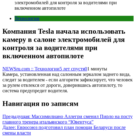
электромобилей для контроля за водителями при
включенном автопилоте
Технологии
Компания Tesla начала использовать
камеру в салоне электромобилей для
контроля за водителями при
включенном автопилоте
NEWSru.com :: Технологии
5 лет спустя
0
1 минуты
Камера, установленная над салонным зеркалом заднего вида,
следит за водителем - если алгоритм зафиксирует, что человек
за рулем отвлекся от дороги, доверившись автопилоту, то
система предупредит водителя.
Навигация по записям
Предыдущая:
Массимилиано Аллегри сменил Пирло на посту
главного тренера итальянского “Ювентуса”
Далее:
Евросоюз подготовил план помощи Беларуси после
смены власти