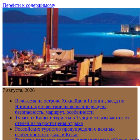
Перейти к содержимому
7 августа, 2026
Велозаезд на острове Хоккайдо в Японии, заезд по
Японии: путешествие на велосипеде, цена,
безопасность, маршрут, особенности
Турагент Кашыр: туристы в Турции отказываются от
отелей из-за роста цены отдыха
Российских туристов предупредили о важных
особенностях отдыха в Китае