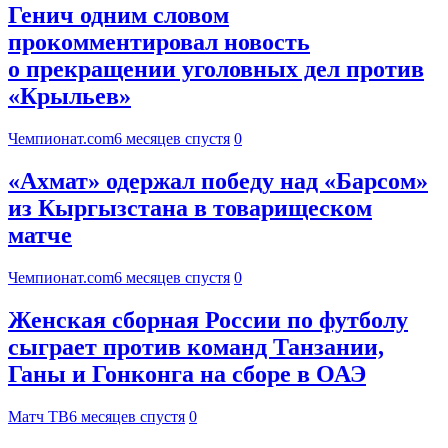
Генич одним словом
прокомментировал новость
о прекращении уголовных дел против
«Крыльев»
Чемпионат.com
6 месяцев спустя
0
«Ахмат» одержал победу над «Барсом»
из Кыргызстана в товарищеском
матче
Чемпионат.com
6 месяцев спустя
0
Женская сборная России по футболу
сыграет против команд Танзании,
Ганы и Гонконга на сборе в ОАЭ
Матч ТВ
6 месяцев спустя
0