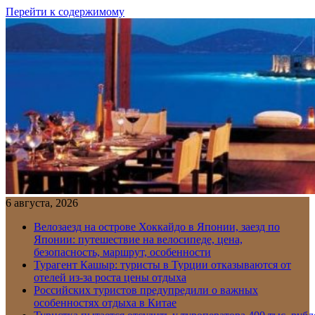
Перейти к содержимому
6 августа, 2026
Велозаезд на острове Хоккайдо в Японии, заезд по
Японии: путешествие на велосипеде, цена,
безопасность, маршрут, особенности
Турагент Кашыр: туристы в Турции отказываются от
отелей из-за роста цены отдыха
Российских туристов предупредили о важных
особенностях отдыха в Китае