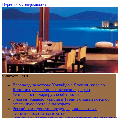
Перейти к содержимому
9 августа, 2026
Велозаезд на острове Хоккайдо в Японии, заезд по
Японии: путешествие на велосипеде, цена,
безопасность, маршрут, особенности
Турагент Кашыр: туристы в Турции отказываются от
отелей из-за роста цены отдыха
Российских туристов предупредили о важных
особенностях отдыха в Китае