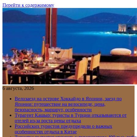
Перейти к содержимому
6 августа, 2026
Велозаезд на острове Хоккайдо в Японии, заезд по
Японии: путешествие на велосипеде, цена,
безопасность, маршрут, особенности
Турагент Кашыр: туристы в Турции отказываются от
отелей из-за роста цены отдыха
Российских туристов предупредили о важных
особенностях отдыха в Китае