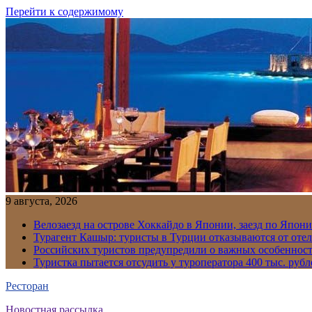
Перейти к содержимому
9 августа, 2026
Велозаезд на острове Хоккайдо в Японии, заезд по Япони
Турагент Кашыр: туристы в Турции отказываются от отел
Российских туристов предупредили о важных особенност
Туристка пытается отсудить у туроператора 400 тыс. рубл
Ресторан
Новостная рассылка