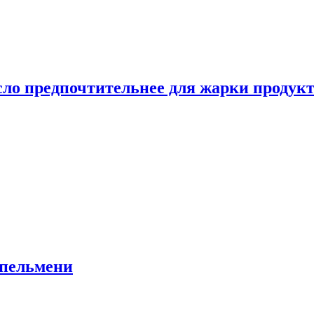
сло предпочтительнее для жарки продук
 пельмени