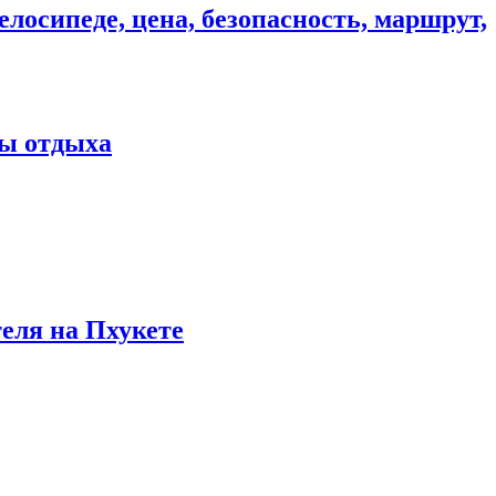
елосипеде, цена, безопасность, маршрут,
ны отдыха
теля на Пхукете