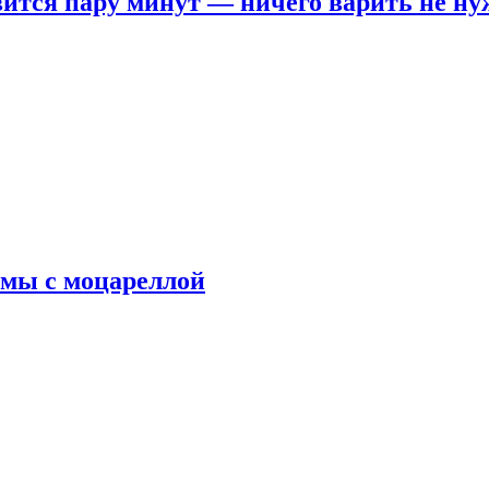
овится пару минут — ничего варить не н
рмы с моцареллой