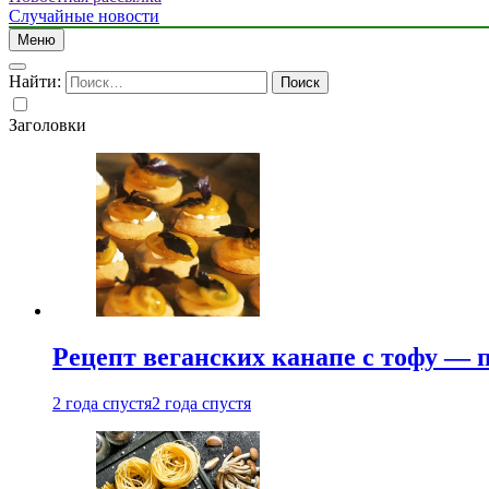
Случайные новости
Меню
Найти:
Заголовки
Рецепт веганских канапе с тофу — 
2 года спустя
2 года спустя