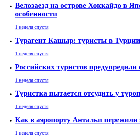
Велозаезд на острове Хоккайдо в Яп
особенности
1 неделя спустя
Турагент Кашыр: туристы в Турции 
1 неделя спустя
Российских туристов предупредили 
1 неделя спустя
Туристка пытается отсудить у туроп
1 неделя спустя
Как в аэропорту Антальи пережили
1 неделя спустя