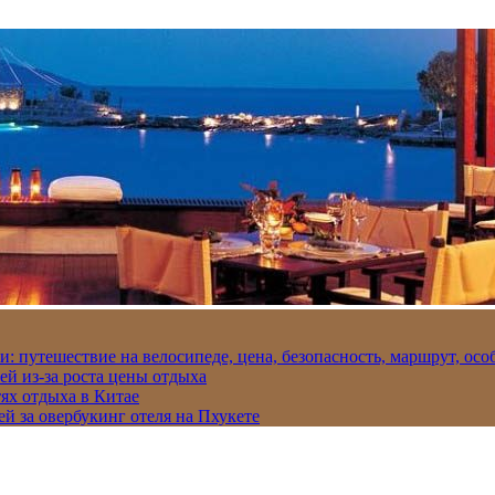
и: путешествие на велосипеде, цена, безопасность, маршрут, ос
ей из-за роста цены отдыха
ях отдыха в Китае
ей за овербукинг отеля на Пхукете