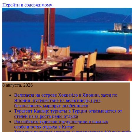
Перейти к содержимому
8 августа, 2026
Велозаезд на острове Хоккайдо в Японии, заезд по
Японии: путешествие на велосипеде, цена,
безопасность, маршрут, особенности
Турагент Кашыр: туристы в Турции отказываются от
отелей из-за роста цены отдыха
Российских туристов предупредили о важных
особенностях отдыха в Китае