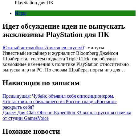
PlayStation для ПК
Игры
Идет обсуждение идеи не выпускать
эксклюзивы PlayStation для ПК
Южный автомобиль
5 месяцев спустя
0
1 минуты
Известный инсайдер и журналист Bloomberg Джейсон
Шрайер стал гостем подкаста Triple Click, где обсудил
возможные изменения в политике PlayStation относительно
выпуска игр на PC. По словам Шрайера, порты игр для…
Навигация по записям
Предыдущая:
Чубайс объявил себя оппозиционером.
Что заставило сбежавшего из России главу «Роснано»
раскрыть себя?
Далее:
Для Clair Obscur: Expedition 33 вышла русская озвучка
от студии GamesVoice
Похожие новости