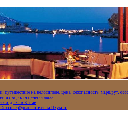
и: путешествие на велосипеде, цена, безопасность, маршрут, ос
ей из-за роста цены отдыха
ях отдыха в Китае
ей за овербукинг отеля на Пхукете