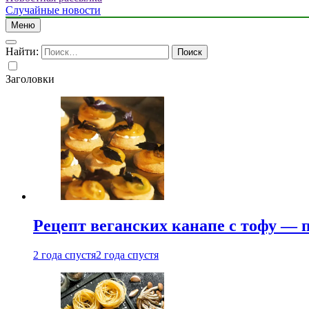
Случайные новости
Меню
Найти:
Заголовки
Рецепт веганских канапе с тофу — 
2 года спустя
2 года спустя