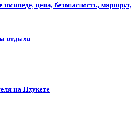
елосипеде, цена, безопасность, маршрут,
ны отдыха
теля на Пхукете