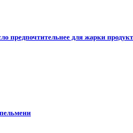
сло предпочтительнее для жарки продук
 пельмени