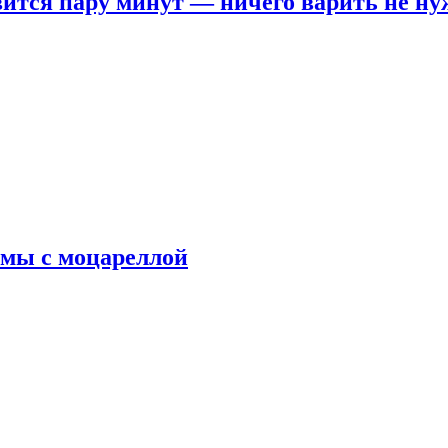
овится пару минут — ничего варить не н
рмы с моцареллой