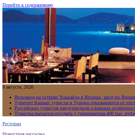
Перейти к содержимому
8 августа, 2026
Велозаезд на острове Хоккайдо в Японии, заезд по Япони
Турагент Кашыр: туристы в Турции отказываются от отел
Российских туристов предупредили о важных особенност
Туристка пытается отсудить у туроператора 400 тыс. рубл
Ресторан
Новостная рассылка