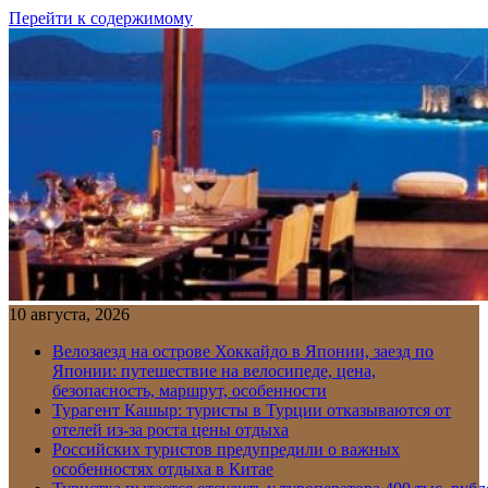
Перейти к содержимому
10 августа, 2026
Велозаезд на острове Хоккайдо в Японии, заезд по
Японии: путешествие на велосипеде, цена,
безопасность, маршрут, особенности
Турагент Кашыр: туристы в Турции отказываются от
отелей из-за роста цены отдыха
Российских туристов предупредили о важных
особенностях отдыха в Китае