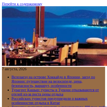
Перейти к содержимому
7 августа, 2026
Велозаезд на острове Хоккайдо в Японии, заезд по
Японии: путешествие на велосипеде, цена,
безопасность, маршрут, особенности
Турагент Кашыр: туристы в Турции отказываются от
отелей из-за роста цены отдыха
Российских туристов предупредили о важных
особенностях отдыха в Китае