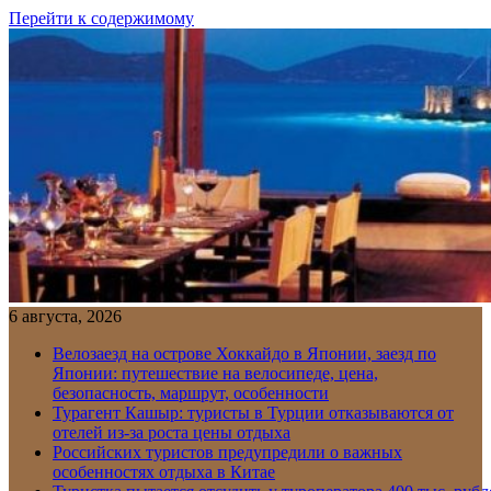
Перейти к содержимому
6 августа, 2026
Велозаезд на острове Хоккайдо в Японии, заезд по
Японии: путешествие на велосипеде, цена,
безопасность, маршрут, особенности
Турагент Кашыр: туристы в Турции отказываются от
отелей из-за роста цены отдыха
Российских туристов предупредили о важных
особенностях отдыха в Китае