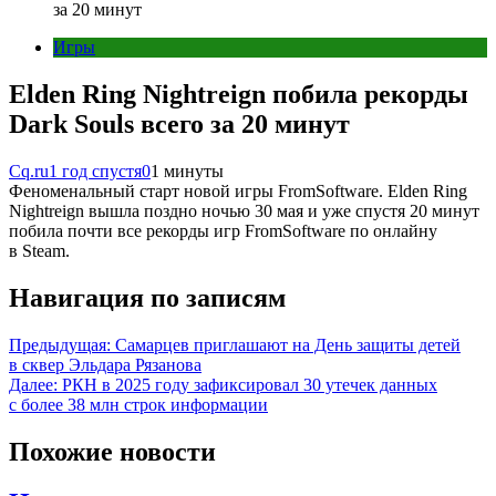
за 20 минут
Игры
Elden Ring Nightreign побила рекорды
Dark Souls всего за 20 минут
Cq.ru
1 год спустя
0
1 минуты
Феноменальный старт новой игры FromSoftware. Elden Ring
Nightreign вышла поздно ночью 30 мая и уже спустя 20 минут
побила почти все рекорды игр FromSoftware по онлайну
в Steam.
Навигация по записям
Предыдущая:
Самарцев приглашают на День защиты детей
в сквер Эльдара Рязанова
Далее:
РКН в 2025 году зафиксировал 30 утечек данных
с более 38 млн строк информации
Похожие новости