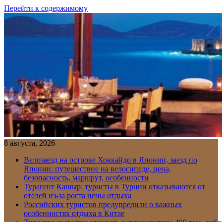
Перейти к содержимому
8 августа, 2026
Велозаезд на острове Хоккайдо в Японии, заезд по
Японии: путешествие на велосипеде, цена,
безопасность, маршрут, особенности
Турагент Кашыр: туристы в Турции отказываются от
отелей из-за роста цены отдыха
Российских туристов предупредили о важных
особенностях отдыха в Китае