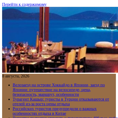
Перейти к содержимому
8 августа, 2026
Велозаезд на острове Хоккайдо в Японии, заезд по
Японии: путешествие на велосипеде, цена,
безопасность, маршрут, особенности
Турагент Кашыр: туристы в Турции отказываются от
отелей из-за роста цены отдыха
Российских туристов предупредили о важных
особенностях отдыха в Китае