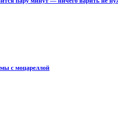
овится пару минут — ничего варить не н
рмы с моцареллой