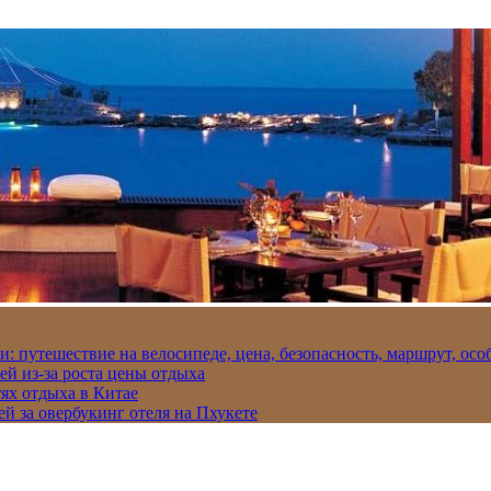
и: путешествие на велосипеде, цена, безопасность, маршрут, ос
ей из-за роста цены отдыха
ях отдыха в Китае
ей за овербукинг отеля на Пхукете