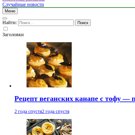
Случайные новости
Меню
Найти:
Заголовки
Рецепт веганских канапе с тофу — 
2 года спустя
2 года спустя