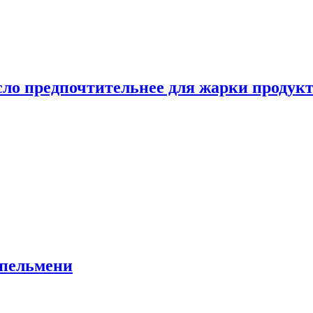
сло предпочтительнее для жарки продук
 пельмени