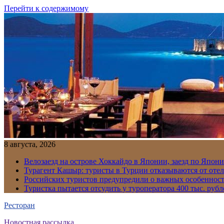
Перейти к содержимому
8 августа, 2026
Велозаезд на острове Хоккайдо в Японии, заезд по Япони
Турагент Кашыр: туристы в Турции отказываются от отел
Российских туристов предупредили о важных особенност
Туристка пытается отсудить у туроператора 400 тыс. рубл
Ресторан
Новостная рассылка