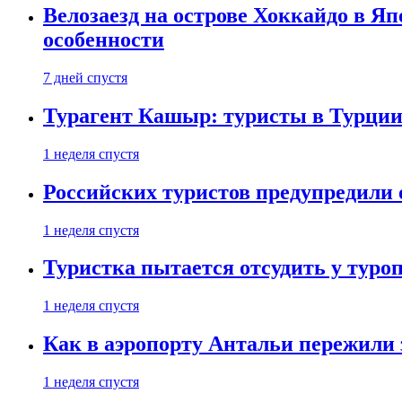
Велозаезд на острове Хоккайдо в Яп
особенности
7 дней спустя
Турагент Кашыр: туристы в Турции 
1 неделя спустя
Российских туристов предупредили 
1 неделя спустя
Туристка пытается отсудить у туроп
1 неделя спустя
Как в аэропорту Антальи пережили
1 неделя спустя