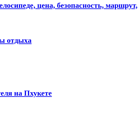
елосипеде, цена, безопасность, маршрут,
ны отдыха
теля на Пхукете