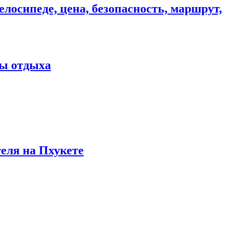
елосипеде, цена, безопасность, маршрут,
ны отдыха
теля на Пхукете