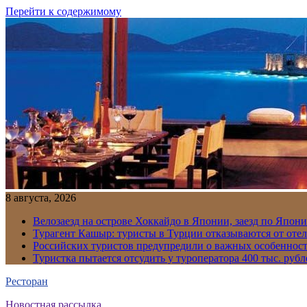
Перейти к содержимому
8 августа, 2026
Велозаезд на острове Хоккайдо в Японии, заезд по Япони
Турагент Кашыр: туристы в Турции отказываются от отел
Российских туристов предупредили о важных особенност
Туристка пытается отсудить у туроператора 400 тыс. рубл
Ресторан
Новостная рассылка