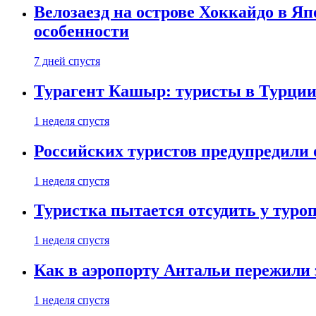
Велозаезд на острове Хоккайдо в Яп
особенности
7 дней спустя
Турагент Кашыр: туристы в Турции 
1 неделя спустя
Российских туристов предупредили 
1 неделя спустя
Туристка пытается отсудить у туроп
1 неделя спустя
Как в аэропорту Антальи пережили
1 неделя спустя