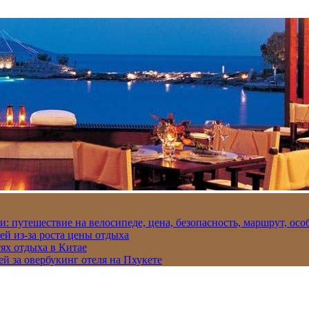
и: путешествие на велосипеде, цена, безопасность, маршрут, ос
ей из-за роста цены отдыха
ях отдыха в Китае
ей за овербукинг отеля на Пхукете