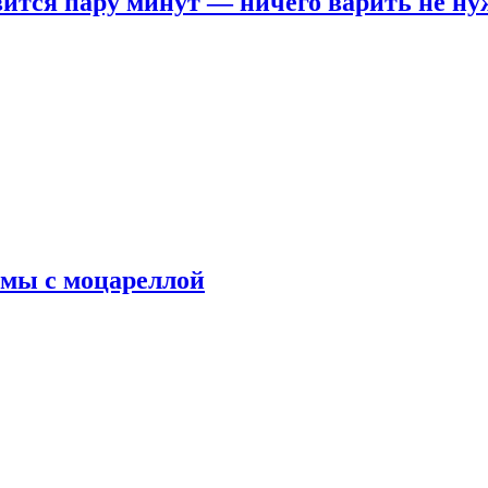
овится пару минут — ничего варить не н
рмы с моцареллой