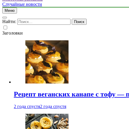
Случайные новости
Меню
Найти:
Заголовки
Рецепт веганских канапе с тофу — 
2 года спустя
2 года спустя