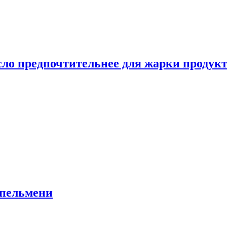
сло предпочтительнее для жарки продук
 пельмени