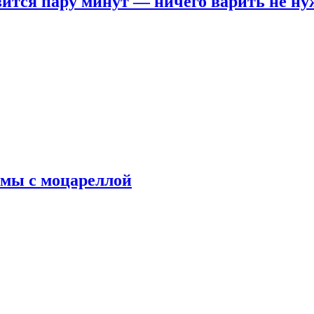
овится пару минут — ничего варить не н
рмы с моцареллой