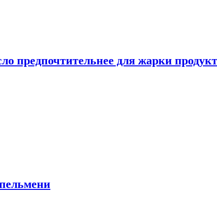
сло предпочтительнее для жарки продук
 пельмени