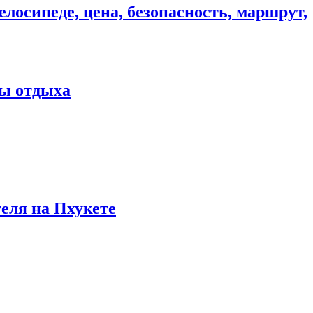
елосипеде, цена, безопасность, маршрут,
ны отдыха
теля на Пхукете