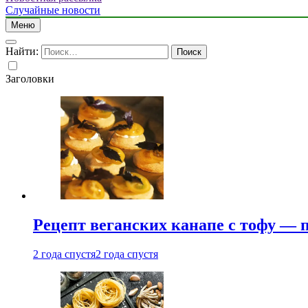
Случайные новости
Меню
Найти:
Заголовки
Рецепт веганских канапе с тофу — 
2 года спустя
2 года спустя