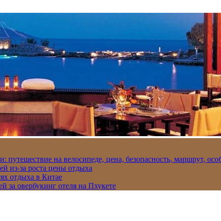
и: путешествие на велосипеде, цена, безопасность, маршрут, ос
ей из-за роста цены отдыха
ях отдыха в Китае
ей за овербукинг отеля на Пхукете