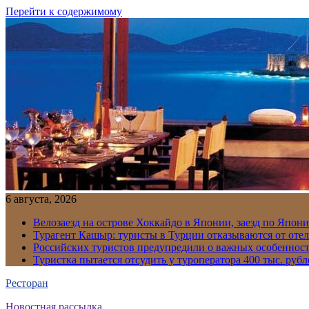
Перейти к содержимому
6 августа, 2026
Велозаезд на острове Хоккайдо в Японии, заезд по Япони
Турагент Кашыр: туристы в Турции отказываются от отел
Российских туристов предупредили о важных особенност
Туристка пытается отсудить у туроператора 400 тыс. рубл
Ресторан
Новостная рассылка