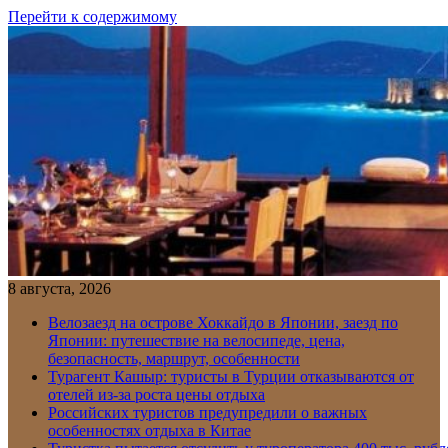
Перейти к содержимому
8 августа, 2026
Велозаезд на острове Хоккайдо в Японии, заезд по
Японии: путешествие на велосипеде, цена,
безопасность, маршрут, особенности
Турагент Кашыр: туристы в Турции отказываются от
отелей из-за роста цены отдыха
Российских туристов предупредили о важных
особенностях отдыха в Китае