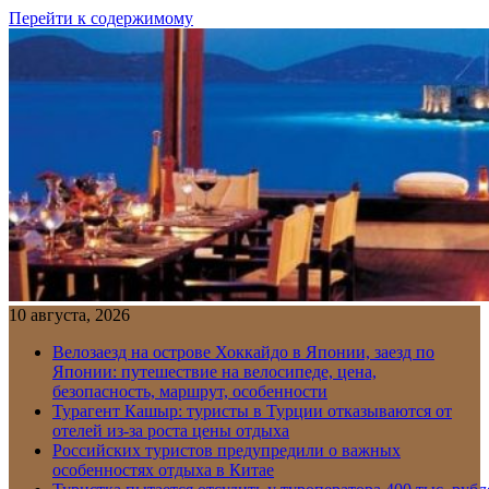
Перейти к содержимому
10 августа, 2026
Велозаезд на острове Хоккайдо в Японии, заезд по
Японии: путешествие на велосипеде, цена,
безопасность, маршрут, особенности
Турагент Кашыр: туристы в Турции отказываются от
отелей из-за роста цены отдыха
Российских туристов предупредили о важных
особенностях отдыха в Китае