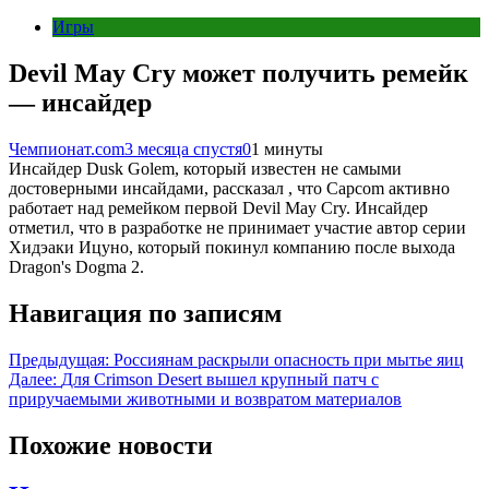
Игры
Devil May Cry может получить ремейк
— инсайдер
Чемпионат.com
3 месяца спустя
0
1 минуты
Инсайдер Dusk Golem, который известен не самыми
достоверными инсайдами, рассказал , что Capcom активно
работает над ремейком первой Devil May Cry. Инсайдер
отметил, что в разработке не принимает участие автор серии
Хидэаки Ицуно, который покинул компанию после выхода
Dragon's Dogma 2.
Навигация по записям
Предыдущая:
Россиянам раскрыли опасность при мытье яиц
Далее:
Для Crimson Desert вышел крупный патч с
приручаемыми животными и возвратом материалов
Похожие новости