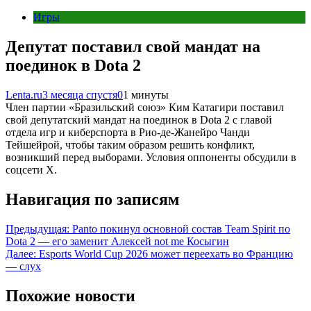
Игры
Депутат поставил свой мандат на
поединок в Dota 2
Lenta.ru
3 месяца спустя
0
1 минуты
Член партии «Бразильский союз» Ким Катагири поставил
свой депутатский мандат на поединок в Dota 2 с главой
отдела игр и киберспорта в Рио-де-Жанейро Чанди
Тейшейрой, чтобы таким образом решить конфликт,
возникший перед выборами. Условия оппоненты обсудили в
соцсети X.
Навигация по записям
Предыдущая:
Panto покинул основной состав Team Spirit по
Dota 2 — его заменит Алексей not me Косыгин
Далее:
Esports World Cup 2026 может переехать во Францию
— слух
Похожие новости