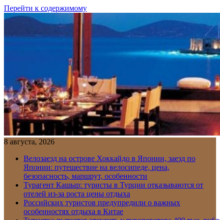
Перейти к содержимому
8 августа, 2026
Велозаезд на острове Хоккайдо в Японии, заезд по
Японии: путешествие на велосипеде, цена,
безопасность, маршрут, особенности
Турагент Кашыр: туристы в Турции отказываются от
отелей из-за роста цены отдыха
Российских туристов предупредили о важных
особенностях отдыха в Китае