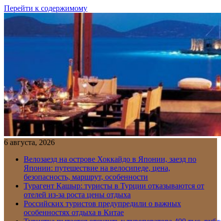
Перейти к содержимому
6 августа, 2026
Велозаезд на острове Хоккайдо в Японии, заезд по
Японии: путешествие на велосипеде, цена,
безопасность, маршрут, особенности
Турагент Кашыр: туристы в Турции отказываются от
отелей из-за роста цены отдыха
Российских туристов предупредили о важных
особенностях отдыха в Китае