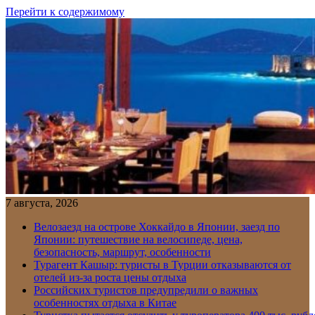
Перейти к содержимому
7 августа, 2026
Велозаезд на острове Хоккайдо в Японии, заезд по
Японии: путешествие на велосипеде, цена,
безопасность, маршрут, особенности
Турагент Кашыр: туристы в Турции отказываются от
отелей из-за роста цены отдыха
Российских туристов предупредили о важных
особенностях отдыха в Китае