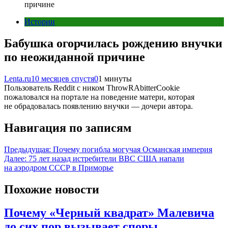
причине
Истории
Бабушка огорчилась рождению внучки
по неожиданной причине
Lenta.ru
10 месяцев спустя
0
1 минуты
Пользователь Reddit с ником ThrowRAbitterCookie
пожаловался на портале на поведение матери, которая
не обрадовалась появлению внучки — дочери автора.
Навигация по записям
Предыдущая:
Почему погибла могучая Османская империя
Далее:
75 лет назад истребители ВВС США напали
на аэродром СССР в Приморье
Похожие новости
Почему «Черный квадрат» Малевича
до сих пор вызывает споры