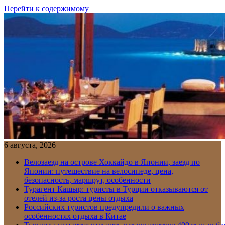
Перейти к содержимому
6 августа, 2026
Велозаезд на острове Хоккайдо в Японии, заезд по
Японии: путешествие на велосипеде, цена,
безопасность, маршрут, особенности
Турагент Кашыр: туристы в Турции отказываются от
отелей из-за роста цены отдыха
Российских туристов предупредили о важных
особенностях отдыха в Китае