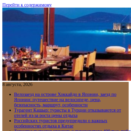
Перейти к содержимому
8 августа, 2026
Велозаезд на острове Хоккайдо в Японии, заезд по
Японии: путешествие на велосипеде, цена,
безопасность, маршрут, особенности
Турагент Кашыр: туристы в Турции отказываются от
отелей из-за роста цены отдыха
Российских туристов предупредили о важных
особенностях отдыха в Китае