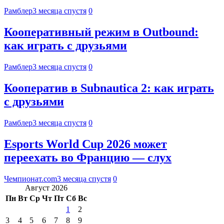
Рамблер
3 месяца спустя
0
Кооперативный режим в Outbound:
как играть с друзьями
Рамблер
3 месяца спустя
0
Кооператив в Subnautica 2: как играть
с друзьями
Рамблер
3 месяца спустя
0
Esports World Cup 2026 может
переехать во Францию — слух
Чемпионат.com
3 месяца спустя
0
Август 2026
Пн
Вт
Ср
Чт
Пт
Сб
Вс
1
2
3
4
5
6
7
8
9