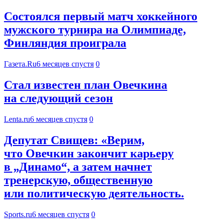
Состоялся первый матч хоккейного
мужского турнира на Олимпиаде,
Финляндия проиграла
Газета.Ru
6 месяцев спустя
0
Стал известен план Овечкина
на следующий сезон
Lenta.ru
6 месяцев спустя
0
Депутат Свищев: «Верим,
что Овечкин закончит карьеру
в „Динамо“, а затем начнет
тренерскую, общественную
или политическую деятельность.
Sports.ru
6 месяцев спустя
0