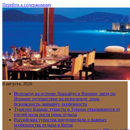
Перейти к содержимому
8 августа, 2026
Велозаезд на острове Хоккайдо в Японии, заезд по
Японии: путешествие на велосипеде, цена,
безопасность, маршрут, особенности
Турагент Кашыр: туристы в Турции отказываются от
отелей из-за роста цены отдыха
Российских туристов предупредили о важных
особенностях отдыха в Китае