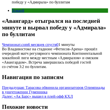
победу у «Адмирала» по буллитам
Хоккей
«Авангард» отыгрался на последней
минуте и вырвал победу у «Адмирала»
по буллитам
Чемпионат.com
6 месяцев спустя
0
1 минуты
Во Владивостоке на стадионе «Фетисов-Арена» прошёл
очередной матч регулярного чемпионата Континентальной
хоккейной лиги между местным «Адмиралом» и омским
«Авангардом». Встреча завершилась победой гостей
со счётом 3:2 по буллитам.
Навигация по записям
Предыдущая:
Тарасова обвинила организаторов Олимпиады
в уничтожении Гуменника
Далее:
«Ак Барс» вышел в плей‑офф КХЛ
Похожие новости