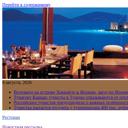
Перейти к содержимому
8 августа, 2026
Велозаезд на острове Хоккайдо в Японии, заезд по Япони
Турагент Кашыр: туристы в Турции отказываются от отел
Российских туристов предупредили о важных особенност
Туристка пытается отсудить у туроператора 400 тыс. рубл
Ресторан
Новостная рассылка