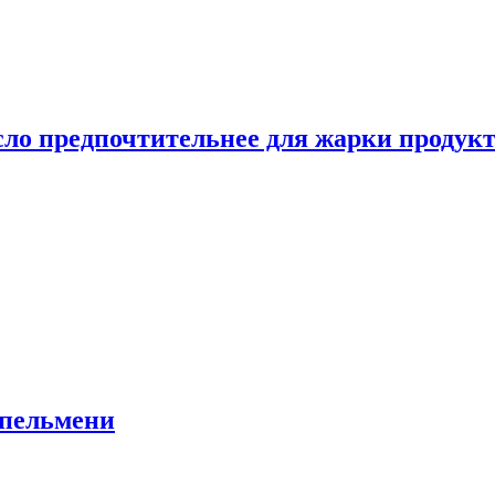
сло предпочтительнее для жарки продук
 пельмени