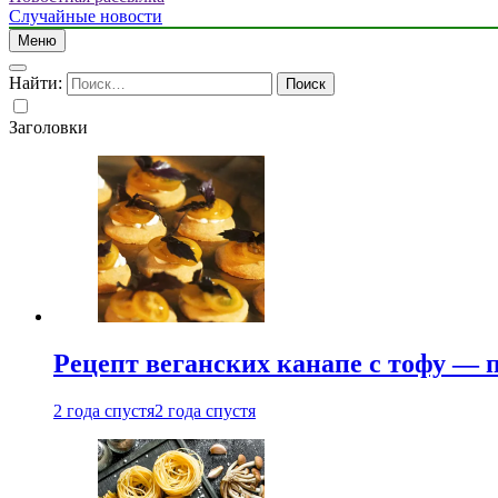
Случайные новости
Меню
Найти:
Заголовки
Рецепт веганских канапе с тофу — 
2 года спустя
2 года спустя