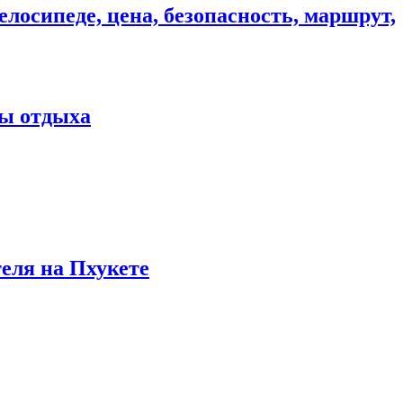
елосипеде, цена, безопасность, маршрут,
ны отдыха
теля на Пхукете