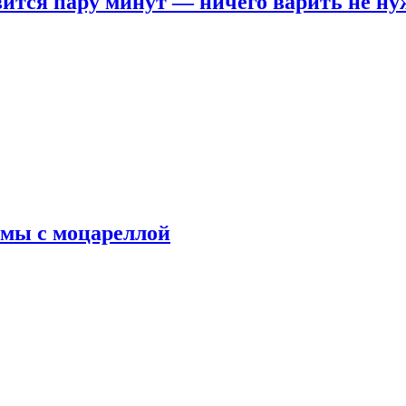
овится пару минут — ничего варить не н
рмы с моцареллой