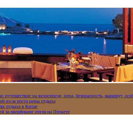
и: путешествие на велосипеде, цена, безопасность, маршрут, ос
ей из-за роста цены отдыха
ях отдыха в Китае
ей за овербукинг отеля на Пхукете