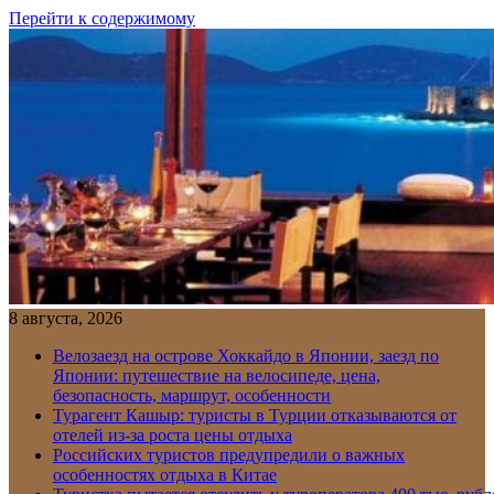
Перейти к содержимому
8 августа, 2026
Велозаезд на острове Хоккайдо в Японии, заезд по
Японии: путешествие на велосипеде, цена,
безопасность, маршрут, особенности
Турагент Кашыр: туристы в Турции отказываются от
отелей из-за роста цены отдыха
Российских туристов предупредили о важных
особенностях отдыха в Китае