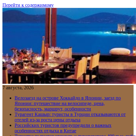
Перейти к содержимому
7 августа, 2026
Велозаезд на острове Хоккайдо в Японии, заезд по
Японии: путешествие на велосипеде, цена,
безопасность, маршрут, особенности
Турагент Кашыр: туристы в Турции отказываются от
отелей из-за роста цены отдыха
Российских туристов предупредили о важных
особенностях отдыха в Китае